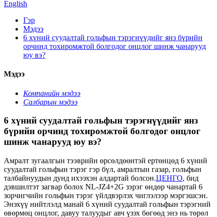
English
Гэр
Мэдээ
6 хүний ​​суудалтай гольфын тэрэгнүүдийг янз бүрийн
орчинд тохиромжтой болгодог онцлог шинж чанарууд
юу вэ?
Мэдээ
Компанийн мэдээ
Салбарын мэдээ
6 хүний ​​суудалтай гольфын тэрэгнүүдийг янз
бүрийн орчинд тохиромжтой болгодог онцлог
шинж чанарууд юу вэ?
Амралт зугаалгын тээврийн өрсөлдөөнтэй ертөнцөд 6 хүний ​​
суудалтай гольфын тэрэг гэр бүл, амралтын газар, гольфын
талбайнуудын дунд ихээхэн алдартай болсон.
ЦЕНГО
, бид
дэвшилтэт загвар болох NL-JZ4+2G зэрэг өндөр чанартай 6
зорчигчийн гольфын тэрэг үйлдвэрлэх чиглэлээр мэргэшсэн.
Энэхүү нийтлэлд манай 6 хүний ​​суудалтай гольфын тэрэгний
өвөрмөц онцлог, давуу талуудыг авч үзэх бөгөөд энэ нь төрөл