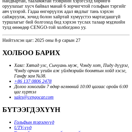
найдвартай, тааламжтай тээврийн хэрэгсэлд хөрөнгө
оруулахыг хүсч байвал манай 6 зорчигчтой гольфын тэргийг
авч үзээрэй. Гадаа өнгөрүүлэх адал явдлыг тань хэрхэн
сайжруулж, зочид болон хайртай хүмүүстээ мартагдашгүй
туршлагыг бий болгоход бид хэрхэн туслах талаар мэдэхийн
тулд өнөөдөр CENGO-той холбогдоно уу.
Нийтэлсэн цаг: 2025 оны 8-р сарын 27
ХОЛБОО БАРИХ
Хаяг: Хятад улс, Сычуань муж, Чэнду хот, Пиду дүүрэг,
Чэнду орчин үеийн аж үйлдвэрийн боомтын хойд хэсэг,
Ганфу зам №38.
+86 137 0806 2478
Долоо хоногийн 7 өдөр өглөөний 10:00 цагаас оройн 6:00
цаг хүртэл
sales@cengocar.com
БҮТЭЭГДЭХҮҮН
Гольфын тэрэгнүүд
UTV-үүд