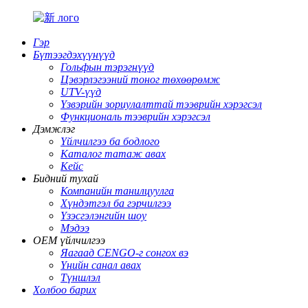
Гэр
Бүтээгдэхүүнүүд
Гольфын тэрэгнүүд
Цэвэрлэгээний тоног төхөөрөмж
UTV-үүд
Үзвэрийн зориулалттай тээврийн хэрэгсэл
Функциональ тээврийн хэрэгсэл
Дэмжлэг
Үйлчилгээ ба бодлого
Каталог татаж авах
Кейс
Бидний тухай
Компанийн танилцуулга
Хүндэтгэл ба гэрчилгээ
Үзэсгэлэнгийн шоу
Мэдээ
OEM үйлчилгээ
Яагаад CENGO-г сонгох вэ
Үнийн санал авах
Түншлэл
Холбоо барих