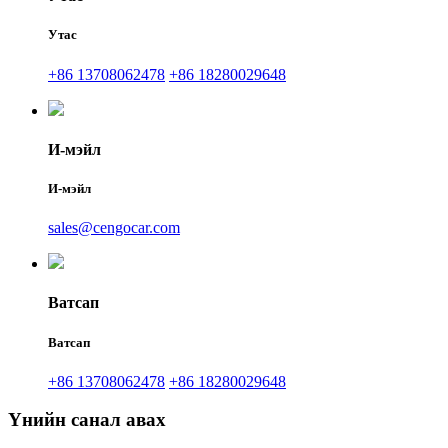
Утас
+86 13708062478
+86 18280029648
И-мэйл
И-мэйл
sales@cengocar.com
Ватсап
Ватсап
+86 13708062478
+86 18280029648
Үнийн санал авах