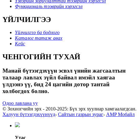
Үзвэрийн зориулалттай тээврийн хэрэгсэл
Функциональ тээврийн хэрэгсэл
ҮЙЛЧИЛГЭЭ
Үйлчилгээ ба бодлого
Каталог татаж авах
Кейс
ЧЕНГОГИЙН ТУХАЙ
Манай бүтээгдэхүүн эсвэл үнийн жагсаалтын
талаар лавлах зүйл байвал имэйл хаягаа
үлдээнэ үү, бид 24 цагийн дотор тантай
холбогдох болно.
Одоо лавлана уу
© Зохиогчийн эрх - 2010-2025: Бүх эрх хуулиар хамгаалагдсан.
Халуун бүтээгдэхүүнүүд
-
Сайтын газрын зураг
-
AMP Мобайл
Утас