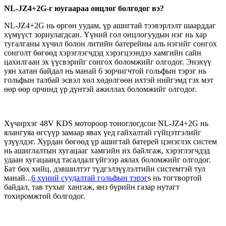
NL-JZ4+2G-г юугаараа онцлог болгодог вэ?
NL-JZ4+2G нь өргөн уудам, үр ашигтай тээвэрлэлт шаарддаг
хүмүүст зориулагдсан. Үүний гол онцлогуудын нэг нь хар
тугалганы хүчил болон литийн батерейны аль нэгийг сонгох
сонголт бөгөөд хэрэглэгчдэд хэрэгцээндээ хамгийн сайн
цахилгаан эх үүсвэрийг сонгох боломжийг олгодог. Энэхүү
уян хатан байдал нь манай 6 зорчигчтой гольфын тэрэг нь
гольфын талбай эсвэл хөл хөдөлгөөн ихтэй нийгэмд гэх мэт
өөр өөр орчинд үр дүнтэй ажиллах боломжийг олгодог.
Хүчирхэг 48V KDS мотороор тоноглогдсон NL-JZ4+2G нь
ялангуяа өгсүүр замаар явах үед гайхалтай гүйцэтгэлийг
үзүүлдэг. Хурдан бөгөөд үр ашигтай батерей цэнэглэх систем
нь ашиглалтын хугацааг хамгийн их байлгаж, хэрэглэгчдэд
удаан хугацаанд тасалдалгүйгээр аялах боломжийг олгодог.
Бат бөх хийц, дэвшилтэт түдгэлзүүлэлтийн системтэй тул
манай...
6 хүний ​​суудалтай гольфын тэрэг
s нь тогтвортой
байдал, тав тухыг хангаж, янз бүрийн газар нутагт
тохиромжтой болгодог.