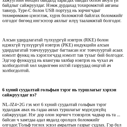
хажуугийн нөхцөл байдалд харагдах байдал болон аюулгүй
байдлыг сайжруулдаг. Нэмж дурдахад тохиромжтой аяганы
тавиур, Type-C болон USB портууд нь зорчигчдыг
төхөөрөмжөө цэнэглэж, хүрэх боломжтой байлгах боломжийг
олгодог бөгөөд ингэснээр аяллыг илүү тааламжтай болгодог.
Алсын удирдлагатай түлхүүргүй нэвтрэх (RKE) болон
идэвхгүй түлхүүргүй нэвтрэх (PKE) индукцийн алсын
удирдлагатай товчлууруудыг багтаасан нэг товчлууртай асаах
нэмэлт функц нь хэрэглэгчдэд нэмэлт тав тухыг бий болгодог.
Эдгээр функцууд нь ялангуяа хялбар нэвтрэх нь чухал ач
холбогдолтой хөл хөдөлгөөн ихтэй газруудад онцгой ач
холбогдолтой.
6 хүний ​​суудалтай гольфын тэрэг нь туршлагыг хэрхэн
сайжруулдаг вэ?
NL-JZ4+2G гэх мэт 6 хүний ​​суудалтай гольфын тэрэг
худалдаж авах нь гадаа аялах туршлагыг мэдэгдэхүйц
сайжруулдаг. Нэг дор олон зорчигч тээвэрлэх чадвар нь та ...
байсан ч хамтдаа адал явдалд оролцох боломжийг
олгодог.
'
Гольф тоглох эсвэл амралтын газрыг судлах. Гэр бүл