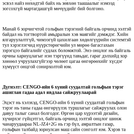
эсвэл найз нөхөдтэй байх нь зөвхөн таашаалыг нэмээд
зогсохгүй мартагдашгүй мөчүүдийг бий болгоно.
Манай 6 зорчигчтой гольфын тэрэгний байгаль орчинд ээлтэй
байдал нь тогтвортой амьдралын хэв маягийг дэмждэг. Хийн
ялгаруулалтгүй, чимээгүй цахилгаан хөдөлгүүрийн системтэй
тул хэрэглэгчид нүүрстөрөгчийн ул мөрөө багасгахын
зэрэгцээ байгалийг судлах боломжтой. Энэ онцлог нь байгаль
орчны хариуцлагыг нэн тэргүүнд тавьдаг, гараг дэлхийд хор
хөнөөл учруулахгүйгээр чөлөөт цагаа өнгөрөөхийг хүсдэг
хүмүүст онцгой сонирхолтой юм.
Дүгнэлт: CENGO-ийн 6 хүний ​​суудалтай гольфын тэрэг
ашиглан гадаа адал явдлаа сайжруулаарай
Эцэст нь хэлэхэд, CENGO-ийн 6 хүний ​​суудалтай гольфын
тэрэг нь таны гадаа өнгөрүүлэх туршлагыг сайжруулах олон
давуу талыг санал болгодог. Өргөн цар хүрээтэй дизайн,
хүчирхэг гүйцэтгэл, байгаль орчинд ээлтэй онцлог шинж
чанаруудаараа NL-JZ4+2G нь гэр бүл, амралтын газар,
гольфын талбайд зориулсан маш сайн сонголт юм. Хэрэв та