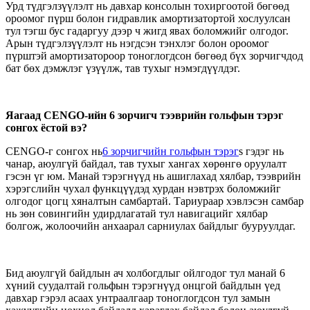
Урд түдгэлзүүлэлт нь давхар консолын тохиргоотой бөгөөд
ороомог пүрш болон гидравлик амортизатортой хослуулсан
тул тэгш бус гадаргуу дээр ч жигд явах боломжийг олгодог.
Арын түдгэлзүүлэлт нь нэгдсэн тэнхлэг болон ороомог
пүрштэй амортизатороор тоноглогдсон бөгөөд бүх зорчигчдод
бат бөх дэмжлэг үзүүлж, тав тухыг нэмэгдүүлдэг.
Яагаад CENGO-ийн 6 зорчигч тээврийн гольфын тэрэг
сонгох ёстой вэ?
CENGO-г сонгох нь
6 зорчигчийн гольфын тэрэг
s гэдэг нь
чанар, аюулгүй байдал, тав тухыг хангах хөрөнгө оруулалт
гэсэн үг юм. Манай тэрэгнүүд нь ашиглахад хялбар, тээврийн
хэрэгслийн чухал функцүүдэд хурдан нэвтрэх боломжийг
олгодог цогц хяналтын самбартай. Тариураар хэвлэсэн самбар
нь зөн совингийн удирдлагатай тул навигацийг хялбар
болгож, жолоочийн анхаарал сарниулах байдлыг бууруулдаг.
Бид аюулгүй байдлын ач холбогдлыг ойлгодог тул манай 6
хүний ​​суудалтай гольфын тэрэгнүүд онцгой байдлын үед
давхар гэрэл асаах унтраалгаар тоноглогдсон тул замын