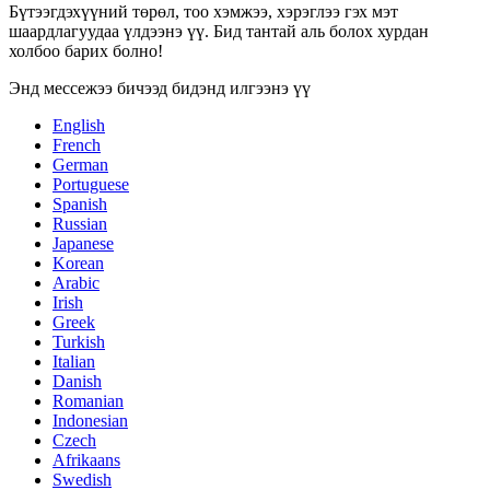
Бүтээгдэхүүний төрөл, тоо хэмжээ, хэрэглээ гэх мэт
шаардлагуудаа үлдээнэ үү. Бид тантай аль болох хурдан
холбоо барих болно!
Энд мессежээ бичээд бидэнд илгээнэ үү
English
French
German
Portuguese
Spanish
Russian
Japanese
Korean
Arabic
Irish
Greek
Turkish
Italian
Danish
Romanian
Indonesian
Czech
Afrikaans
Swedish