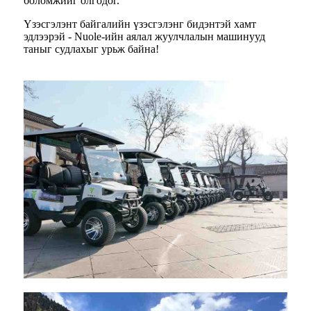
боломжийг олгодог.
Үзэсгэлэнт байгалийн үзэсгэлэнг бидэнтэй хамт
эдлээрэй - Nuole-ийн аялал жуулчлалын машинууд
таныг судлахыг урьж байна!