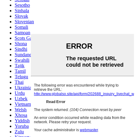
Sesotho
Sinhala
Slovak
Slovenian
Somali
Samoan
Scots Gaelic
Shona
Sindhi
Sundanese
Swahili
Tajik
Tamil
Telugu
Thai
Ukrainian
Urdu
Uzbek
Vietnamese
Welsh
Xhosa
Yiddish
Yoruba
Zulu