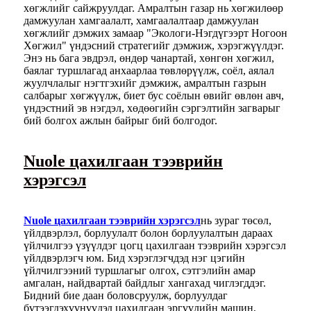
хөгжлийг сайжруулдаг. Амралтын газар нь хөгжилөөр
дамжуулан хамгаалалт, хамгаалалтаар дамжуулан
хөгжлийг дэмжих замаар "Экологи-Нэгдүгээрт Ногоон
Хөгжил" үндэсний стратегийг дэмжиж, хэрэгжүүлдэг.
Энэ нь бага эвдрэл, өндөр чанартай, хөнгөн хөгжил,
баялаг туршлагад анхаарлаа төвлөрүүлж, соёл, аялал
жуулчлалыг нэгтгэхийг дэмжиж, амралтын газрын
салбарыг хөгжүүлж, биет бус соёлын өвийг өвлөн авч,
үндэстний эв нэгдэл, хөдөөгийн сэргэлтийн загварыг
бий болгох ажлын байрыг бий болгодог.
Nuole цахилгаан тээврийн
хэрэгсэл
Nuole цахилгаан тээврийн хэрэгсэл
нь зураг төсөл,
үйлдвэрлэл, борлуулалт болон борлуулалтын дараах
үйлчилгээ үзүүлдэг цогц цахилгаан тээврийн хэрэгсэл
үйлдвэрлэгч юм. Бид хэрэглэгчдэд нэг цэгийн
үйлчилгээний туршлагыг олгох, сэтгэлийн амар
амгалан, найдвартай байдлыг хангахад чиглэгддэг.
Бидний бие даан боловсруулж, борлуулдаг
бүтээгдэхүүнүүдэд цахилгаан эргүүлийн машин,