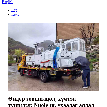
English
Гэр
Кейс
Өндөр зөвшилцөл, хүчтэй
түншлэл: Nuole нь ухаалаг аялал