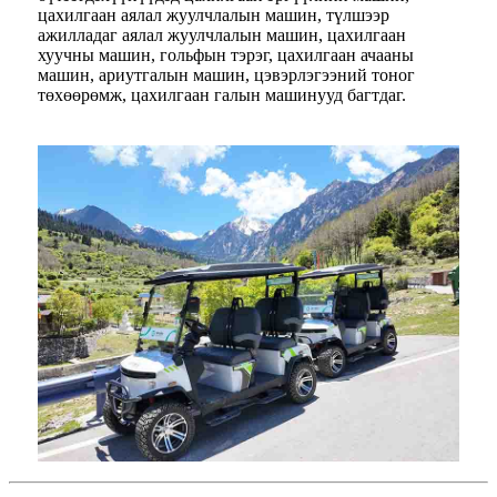
цахилгаан аялал жуулчлалын машин, түлшээр
ажилладаг аялал жуулчлалын машин, цахилгаан
хуучны машин, гольфын тэрэг, цахилгаан ачааны
машин, ариутгалын машин, цэвэрлэгээний тоног
төхөөрөмж, цахилгаан галын машинууд багтдаг.