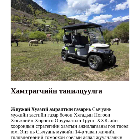
Хамтрагчийн танилцуулга
Жиужай Хуамэй амралтын газар
нь Сычуань
мужийн засгийн газар болон Хятадын Ногоон
Хөгжлийн Хөрөнгө Оруулалтын Групп ХХК-ийн
хоорондын стратегийн хамтын ажиллагааны гол төсөл
юм. Энэ нь Сычуань мужийн 14-р таван жилийн
төлөвлөгөөний томоохон соёлын аялал жуулчлалын