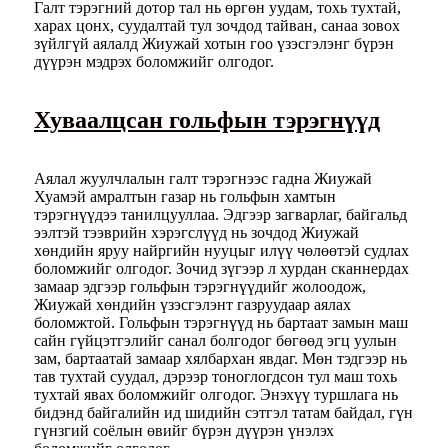
Галт тэрэгний дотор тал нь өргөн уудам, тохь тухтай,
харах цонх, суудалтай тул зочдод тайван, санаа зовох
зүйлгүй аялалд Жиужай хотын гоо үзэсгэлэнг бүрэн
дүүрэн мэдрэх боломжийг олгодог.
Хуваалцсан гольфын тэрэгнүүд
Аялал жуулчлалын галт тэрэгнээс гадна Жиужай
Хуамэй амралтын газар нь гольфын хамтын
тэрэгнүүдээ танилцууллаа. ​​Эдгээр загварлаг, байгальд
ээлтэй тээврийн хэрэгслүүд нь зочдод Жиужай
хөндийн яруу найргийн нууцыг илүү чөлөөтэй судлах
боломжийг олгодог. Зочид зүгээр л хурдан сканнердах
замаар эдгээр гольфын тэрэгнүүдийг жолоодож,
Жиужай хөндийн үзэсгэлэнт газруудаар аялах
боломжтой. Гольфын тэрэгнүүд нь бартаат замын маш
сайн гүйцэтгэлийг санал болгодог бөгөөд эгц уулын
зам, бартаатай замаар хялбархан явдаг. Мөн тэдгээр нь
тав тухтай суудал, дэрээр тоноглогдсон тул маш тохь
тухтай явах боломжийг олгодог. Энэхүү туршлага нь
бидэнд байгалийн ид шидийн сэтгэл татам байдал, гүн
гүнзгий соёлын өвийг бүрэн дүүрэн үнэлэх