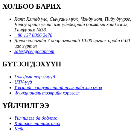
ХОЛБОО БАРИХ
Хаяг: Хятад улс, Сычуань муж, Чэнду хот, Пиду дүүрэг,
Чэнду орчин үеийн аж үйлдвэрийн боомтын хойд хэсэг,
Ганфу зам №38.
+86 137 0806 2478
Долоо хоногийн 7 өдөр өглөөний 10:00 цагаас оройн 6:00
цаг хүртэл
sales@cengocar.com
БҮТЭЭГДЭХҮҮН
Гольфын тэрэгнүүд
UTV-үүд
Үзвэрийн зориулалттай тээврийн хэрэгсэл
Функциональ тээврийн хэрэгсэл
ҮЙЛЧИЛГЭЭ
Үйлчилгээ ба бодлого
Каталог татаж авах
Кейс