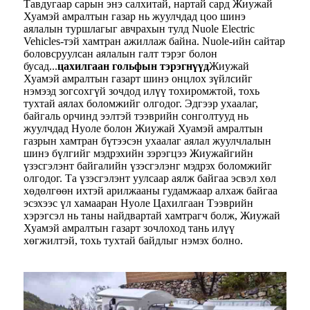
Тавдугаар сарын энэ салхитай, нартай сард Жиужай
Хуамэй амралтын газар нь жуулчдад цоо шинэ
аялалын туршлагыг авчрахын тулд Nuole Electric
Vehicles-тэй хамтран ажиллаж байна. Nuole-ийн сайтар
боловсруулсан аялалын галт тэрэг болон
бусад...
цахилгаан гольфын тэрэгнүүд
Жиужай
Хуамэй амралтын газарт шинэ онцлох зүйлсийг
нэмээд зогсохгүй зочдод илүү тохиромжтой, тохь
тухтай аялах боломжийг олгодог. Эдгээр ухаалаг,
байгаль орчинд ээлтэй тээврийн сонголтууд нь
жуулчдад Нуоле болон Жиужай Хуамэй амралтын
газрын хамтран бүтээсэн ухаалаг аялал жуулчлалын
шинэ бүлгийг мэдрэхийн зэрэгцээ Жиужайгийн
үзэсгэлэнт байгалийн үзэсгэлэнг мэдрэх боломжийг
олгодог. Та үзэсгэлэнт уулсаар аялж байгаа эсвэл хөл
хөдөлгөөн ихтэй арилжааны гудамжаар алхаж байгаа
эсэхээс үл хамааран Нуоле Цахилгаан Тээврийн
хэрэгсэл нь таны найдвартай хамтрагч болж, Жиужай
Хуамэй амралтын газарт зочлоход тань илүү
хөгжилтэй, тохь тухтай байдлыг нэмэх болно.