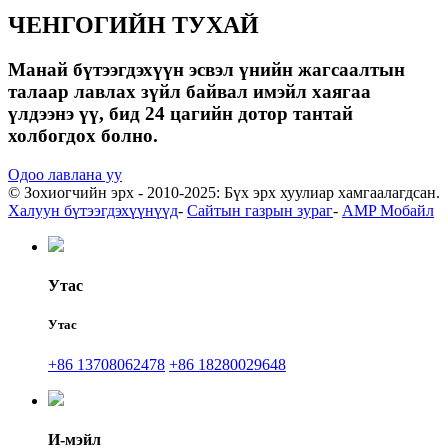
ЧЕНГОГИЙН ТУХАЙ
Манай бүтээгдэхүүн эсвэл үнийн жагсаалтын
талаар лавлах зүйл байвал имэйл хаягаа
үлдээнэ үү, бид 24 цагийн дотор тантай
холбогдох болно.
Одоо лавлана уу
© Зохиогчийн эрх - 2010-2025: Бүх эрх хуулиар хамгаалагдсан.
Халуун бүтээгдэхүүнүүд
-
Сайтын газрын зураг
-
AMP Мобайл
Утас
Утас
+86 13708062478
+86 18280029648
И-мэйл