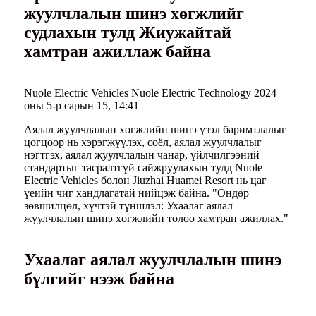
жуулчлалын шинэ хөгжлийг
судлахын тулд Жиужайтай
хамтран ажиллаж байна
Nuole Electric Vehicles Nuole Electric Technology 2024
оны 5-р сарын 15, 14:41
Аялал жуулчлалын хөгжлийн шинэ үзэл баримтлалыг
цогцоор нь хэрэгжүүлэх, соёл, аялал жуулчлалыг
нэгтгэх, аялал жуулчлалын чанар, үйлчилгээний
стандартыг тасралтгүй сайжруулахын тулд Nuole
Electric Vehicles болон Jiuzhai Huamei Resort нь цаг
үеийн чиг хандлагатай нийцэж байна. "Өндөр
зөвшилцөл, хүчтэй түншлэл: Ухаалаг аялал
жуулчлалын шинэ хөгжлийн төлөө хамтран ажиллах."
Ухаалаг аялал жуулчлалын шинэ
бүлгийг нээж байна