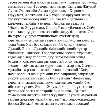
төсөл бөгөөд Аба мужийн аялал жуулчлалын тэргүүлэх
санаачилга юм. Тус амралтын газарт Сычуань Жиужай
Лунэн Экологийн Аялал жуулчлалын Хөрөнгө
Оруулалт, Хөгжлийн ХХК хөрөнгө оруулалт хийж,
хөгжүүлсэн бөгөөд нийт 8.45 хавтгай дөрвөлжин
километр талбайг хамардаг. Амралтын газар нь
"Экологи, Эрүүл мэнд, Спорт, Үзвэр үйлчилгээ, Соёл"
гэсэн таван үндсэн хэмжээсийн дагуу баригдсан. Энэ
нь гурван үндсэн функциональ бүстэй: дээд
зэрэглэлийн амралтын газрын зочид буудлын кластер,
Төвд-Чянь биет бус соёлын өвийн хотхон, Зэрлэг
Дэлхий. Энэ нь Дэлхийн байгалийн өвийн үзвэр
үйлчилгээ, жинхэнэ Төвд тосгоны соёлын туршлага,
гадаа адал явдалт спорт, дээд зэрэглэлийн зочид
буудлын кластеруудаараа алдартай олон улсын
экологи, соёлын аялал жуулчлалын газар юм. Сычуань
мужийн 14-р таван жилийн төлөвлөгөөний "Хоёр
цөм" болон "Олон цэг"-ийн гол байршилд байрладаг
энэхүү амралтын газар нь бүс нутгийн "Чөлөөт цаг,
амралтын газрын аялал жуулчлалын хөгжлийн бүс"-
ийн гол хүч юм. Энэ нь Жиужай хөндийн үзэсгэлэнт
бүстэй хос оргил хэлбэрийг бий болгож, "дэлхийн
хэмжээний Жиужай аялал жуулчлал, Хуамэй амралтын
газрын дээд зэрэглэлийн амралт"-аар тодорхойлогддог
бөгөөд Жиужай хотын аялал жуулчлалын ерөнхий