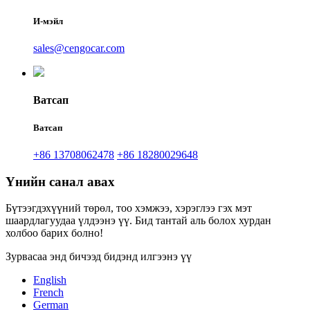
И-мэйл
sales@cengocar.com
Ватсап
Ватсап
+86 13708062478
+86 18280029648
Үнийн санал авах
Бүтээгдэхүүний төрөл, тоо хэмжээ, хэрэглээ гэх мэт
шаардлагуудаа үлдээнэ үү. Бид тантай аль болох хурдан
холбоо барих болно!
Зурвасаа энд бичээд бидэнд илгээнэ үү
English
French
German