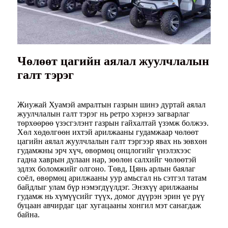
Чөлөөт цагийн аялал жуулчлалын
галт тэрэг
Жиужай Хуамэй амралтын газрын шинэ дуртай аялал
жуулчлалын галт тэрэг нь ретро хэрнээ загварлаг
төрхөөрөө үзэсгэлэнт газрын гайхалтай үзэмж болжээ.
Хөл хөдөлгөөн ихтэй арилжааны гудамжаар чөлөөт
цагийн аялал жуулчлалын галт тэргээр явах нь зөвхөн
гудамжны эрч хүч, өвөрмөц онцлогийг үнэлэхээс
гадна хаврын дулаан нар, зөөлөн салхийг чөлөөтэй
эдлэх боломжийг олгоно. Төвд, Цянь арлын баялаг
соёл, өвөрмөц арилжааны уур амьсгал нь сэтгэл татам
байдлыг улам бүр нэмэгдүүлдэг. Энэхүү арилжааны
гудамж нь хүмүүсийг түүх, домог дүүрэн эрин үе рүү
буцаан авчирдаг цаг хугацааны хонгил мэт санагдаж
байна.