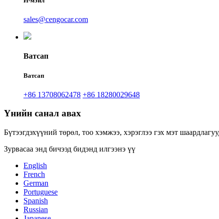
И-мэйл
sales@cengocar.com
Ватсап
Ватсап
+86 13708062478
+86 18280029648
Үнийн санал авах
Бүтээгдэхүүний төрөл, тоо хэмжээ, хэрэглээ гэх мэт шаардлагуу
Зурвасаа энд бичээд бидэнд илгээнэ үү
English
French
German
Portuguese
Spanish
Russian
Japanese