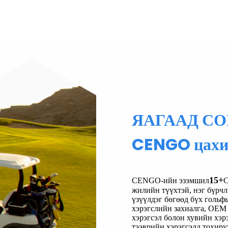
ЯАГААД СО
CENGO цахил
15+
CENGO-ийн эзэмшил
С
жилийн түүхтэй, нэг бүрч
үзүүлдэг бөгөөд бүх гольф
хэрэгслийн захиалга, OEM
хэрэгсэл болон хувийн хэр
тээврийн хэрэгсэлд тохир