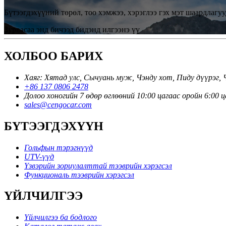
Бүтээгдэхүүний төрөл, тоо хэмжээ, хэрэглээ гэх мэт шаардлагуу
Зурвасаа энд бичээд бидэнд илгээнэ үү
ХОЛБОО БАРИХ
Хаяг: Хятад улс, Сычуань муж, Чэнду хот, Пиду дүүрэг, 
+86 137 0806 2478
Долоо хоногийн 7 өдөр өглөөний 10:00 цагаас оройн 6:00 
sales@cengocar.com
БҮТЭЭГДЭХҮҮН
Гольфын тэрэгнүүд
UTV-үүд
Үзвэрийн зориулалттай тээврийн хэрэгсэл
Функциональ тээврийн хэрэгсэл
ҮЙЛЧИЛГЭЭ
Үйлчилгээ ба бодлого