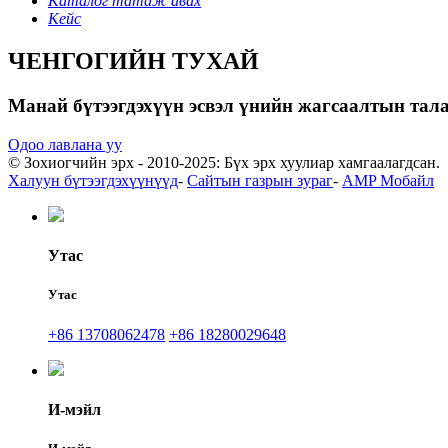
Каталог татаж авах
Кейс
ЧЕНГОГИЙН ТУХАЙ
Манай бүтээгдэхүүн эсвэл үнийн жагсаалтын талаа
Одоо лавлана уу
© Зохиогчийн эрх - 2010-2025: Бүх эрх хуулиар хамгаалагдсан.
Халуун бүтээгдэхүүнүүд
-
Сайтын газрын зураг
-
AMP Мобайл
Утас
Утас
+86 13708062478
+86 18280029648
И-мэйл