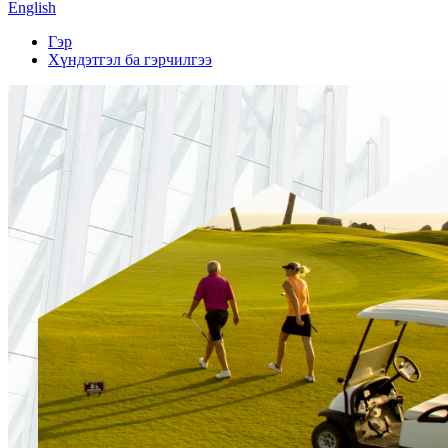
English
Гэр
Хүндэтгэл ба гэрчилгээ