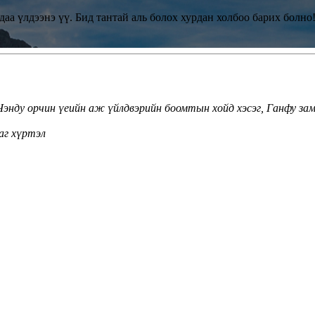
даа үлдээнэ үү. Бид тантай аль болох хурдан холбоо барих болно
Чэнду орчин үеийн аж үйлдвэрийн боомтын хойд хэсэг, Ганфу за
цаг хүртэл