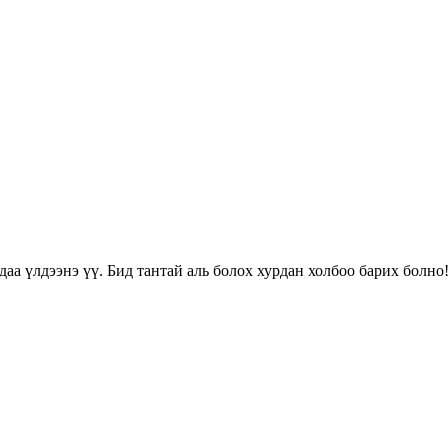
даа үлдээнэ үү. Бид тантай аль болох хурдан холбоо барих болно