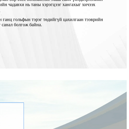
лийн чадавхи нь таны хэрэгцээг хангахыг хичээх
ганц гольфын тэрэг төдийгүй цахилгаан тээврийн
 санал болгож байна.