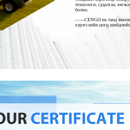
технологи, судалгаа, хөгж
болно.
——CENGO нь танд зөвхөн 
хэрэгслийн цогц шийдлийг