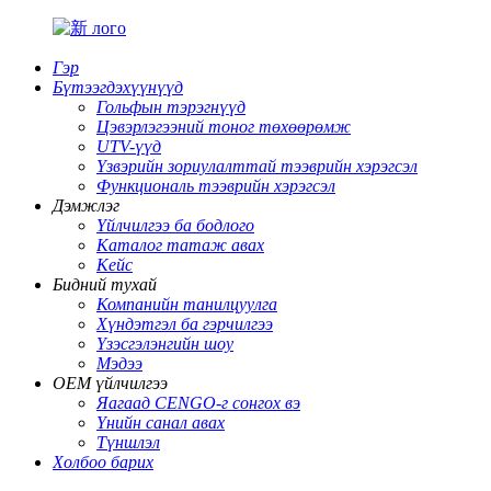
Гэр
Бүтээгдэхүүнүүд
Гольфын тэрэгнүүд
Цэвэрлэгээний тоног төхөөрөмж
UTV-үүд
Үзвэрийн зориулалттай тээврийн хэрэгсэл
Функциональ тээврийн хэрэгсэл
Дэмжлэг
Үйлчилгээ ба бодлого
Каталог татаж авах
Кейс
Бидний тухай
Компанийн танилцуулга
Хүндэтгэл ба гэрчилгээ
Үзэсгэлэнгийн шоу
Мэдээ
OEM үйлчилгээ
Яагаад CENGO-г сонгох вэ
Үнийн санал авах
Түншлэл
Холбоо барих