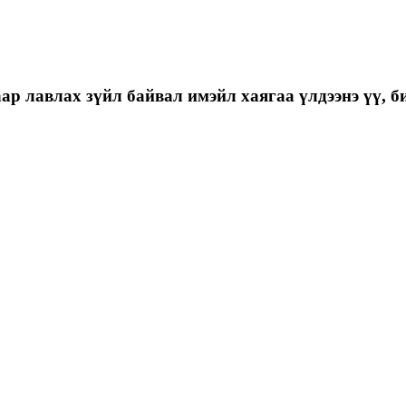
р лавлах зүйл байвал имэйл хаягаа үлдээнэ үү, би