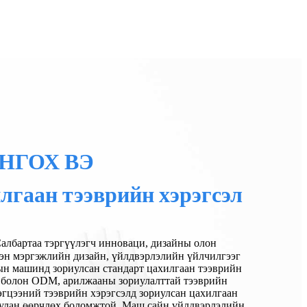
НГОХ ВЭ
гаан тээврийн хэрэгсэл
албартаа тэргүүлэгч инноваци, дизайны олон
лэн мэргэжлийн дизайн, үйлдвэрлэлийн үйлчилгээг
ын машинд зориулсан стандарт цахилгаан тээврийн
 болон ODM, арилжааны зориулалттай тээврийн
эгцээний тээврийн хэрэгсэлд зориулсан цахилгаан
уулан өөрчлөх боломжтой. Маш сайн үйлдвэрлэлийн