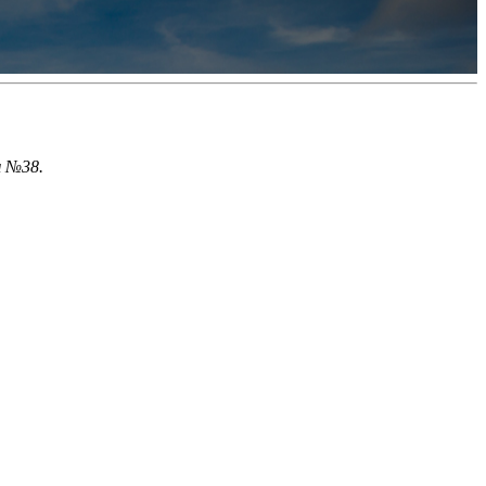
!
м №38.